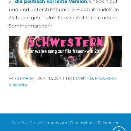
2.)
die politisch korrekte Version
. Check it out
und und unterstützt unsere Fussballmädels, in
25 Tagen geht´s los! Es wird Zeit für ein neues
Sommermärchen!
Von
SamPlay
|
Juni 1st, 2011
|
Tags:
Dreh HD
,
Produktion
,
Videoclip
SamPlay GmbH |
Impressum
|
Datenschutz
|
Referenzen