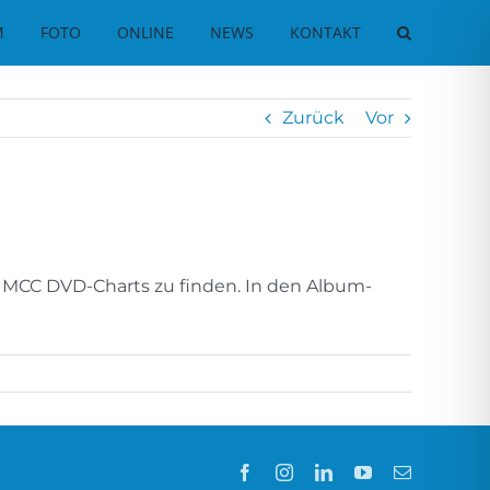
M
FOTO
ONLINE
NEWS
KONTAKT
Zurück
Vor
n MCC DVD-Charts zu finden. In den Album-
Facebook
Instagram
LinkedIn
YouTube
E-
Mail