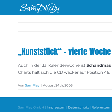
Zum
Inhalt
springen
„Kunststück“ – vierte Woche 
Auch in der 33. Kalenderwoche ist
Schandmau
Charts hält sich die CD wacker auf Position 46.
Von
SamPlay
|
August 24th, 2005
SamPlay GmbH |
Impressum
|
Datenschutz
|
Referenzen