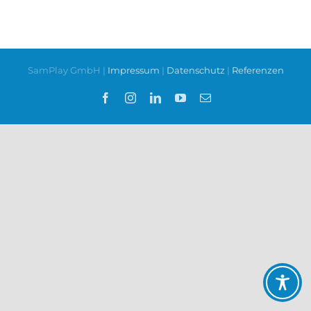
SamPlay GmbH |
Impressum
|
Datenschutz
|
Referenzen
Facebook
Instagram
LinkedIn
YouTube
E-
Mail