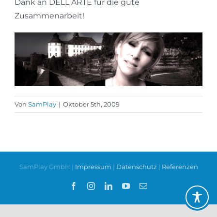
Dank an DELL ARTE für die gute
Zusammenarbeit!
Von
SamPlay
|
Oktober 5th, 2009
SamPlay GmbH |
Impressum
|
Datenschutz
|
Referenzen
Facebook
Instagram
LinkedIn
YouTube
E-
Mail