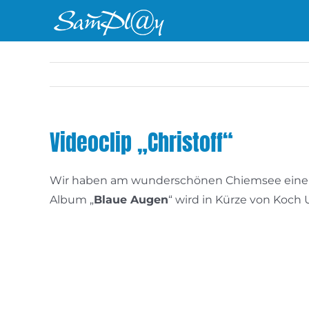
Zum
Inhalt
springen
Videoclip „Christoff“
Wir haben am wunderschönen Chiemsee ein
Album „
Blaue Augen
“ wird in Kürze von Koch 