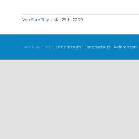
Von
SamPlay
|
Mai 29th, 2009
SamPlay GmbH |
Impressum
|
Datenschutz
|
Referenzen