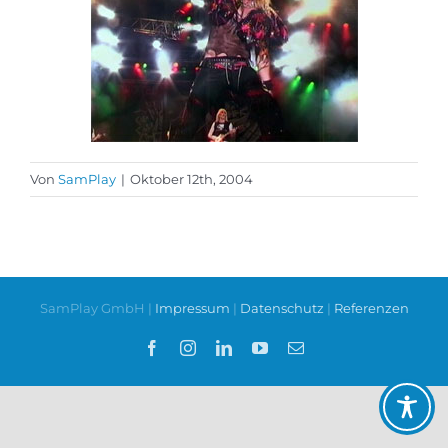
Von
SamPlay
|
Oktober 12th, 2004
SamPlay GmbH |
Impressum
|
Datenschutz
|
Referenzen
Facebook
Instagram
LinkedIn
YouTube
E-
Mail