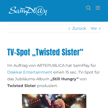
Zum
Inhalt
springen
Zurück
Vor
TV-Spot „Twisted Sister“
Im Auftrag von ARTEPUBLICA hat SamPlay für
Drakkar Entertainment
einen 15 sec. TV-Spot für
das Jubiläums-Album
„Still Hungry“
von
Twisted Sister
produziert.