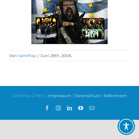
Von
SamPlay
|
Juni 29th, 2006
SamPlay GmbH |
Impressum
|
Datenschutz
|
Referenzen
Facebook
Instagram
LinkedIn
YouTube
E-
Mail