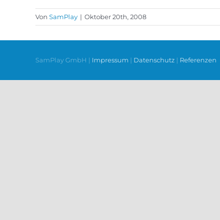
Von
SamPlay
|
Oktober 20th, 2008
SamPlay GmbH |
Impressum
|
Datenschutz
|
Referenzen