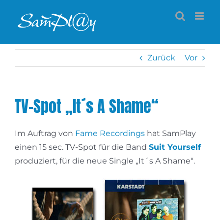
Zum
Inhalt
springen
Zurück
Vor
TV-Spot „It´s A Shame“
Im Auftrag von
Fame Recordings
hat SamPlay
einen 15 sec. TV-Spot für die Band
Suit Yourself
produziert, für die neue Single „It´s A Shame“.