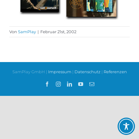
Von
SamPlay
|
Februar 21st, 2002
SamPlay GmbH |
Impressum
|
Datenschutz
|
Referenzen
Facebook
Instagram
LinkedIn
YouTube
E-
Mail