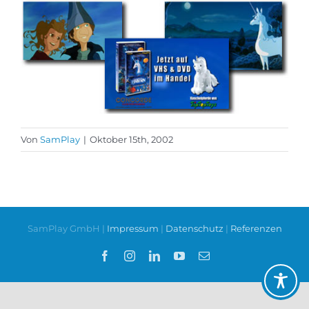
Von
SamPlay
|
Oktober 15th, 2002
SamPlay GmbH |
Impressum
|
Datenschutz
|
Referenzen
Facebook
Instagram
LinkedIn
YouTube
E-
Mail