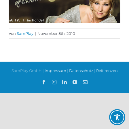
Von
SamPlay
|
November 8th, 2010
SamPlay GmbH |
Impressum
|
Datenschutz
|
Referenzen
Facebook
Instagram
LinkedIn
YouTube
E-
Mail