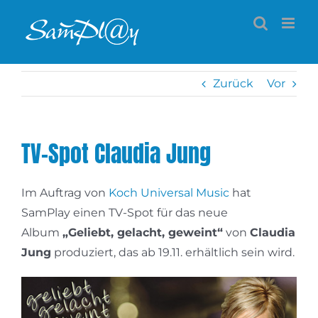
Zum
Inhalt
springen
Zurück
Vor
TV-Spot Claudia Jung
Im Auftrag von
Koch Universal Music
hat
SamPlay einen TV-Spot für das neue
Album
„Geliebt, gelacht, geweint“
von
Claudia
Jung
produziert, das ab 19.11. erhältlich sein wird.