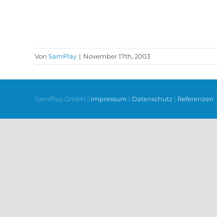
Von
SamPlay
|
November 17th, 2003
SamPlay GmbH |
Impressum
|
Datenschutz
|
Referenzen