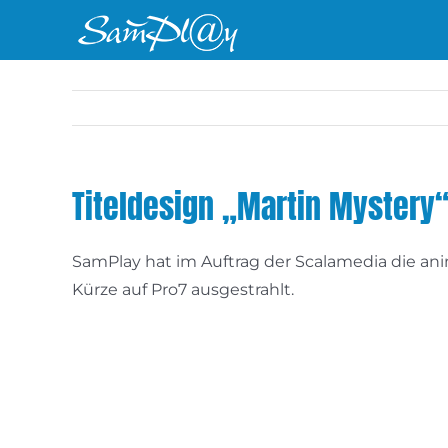
Zum
Inhalt
springen
Titeldesign „Martin Mystery
SamPlay hat im Auftrag der Scalamedia die animi
Kürze auf Pro7 ausgestrahlt.