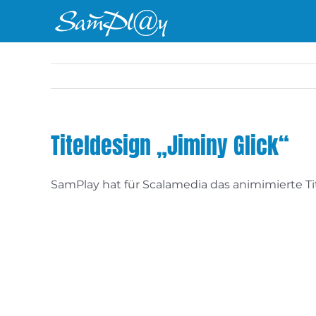
Zum
Inhalt
springen
Titeldesign „Jiminy Glick“
SamPlay hat für Scalamedia das animimierte Ti