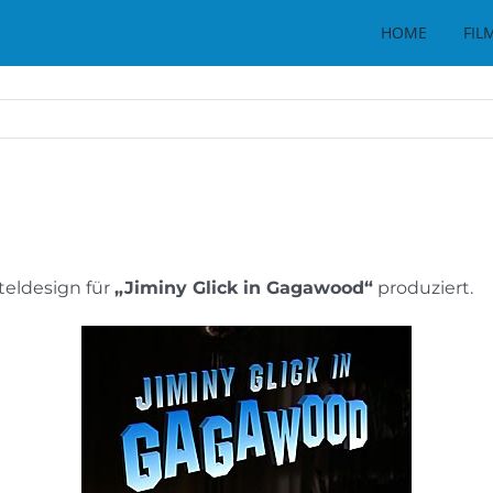
HOME
FIL
teldesign für
„Jiminy Glick in Gagawood“
produziert.