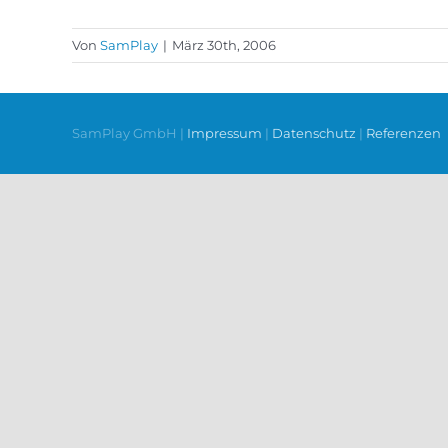
Von
SamPlay
|
März 30th, 2006
SamPlay GmbH |
Impressum
|
Datenschutz
|
Referenzen