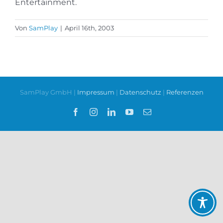
Entertainment.
Von
SamPlay
|
April 16th, 2003
SamPlay GmbH |
Impressum
|
Datenschutz
|
Referenzen
Facebook
Instagram
LinkedIn
YouTube
E-
Mail