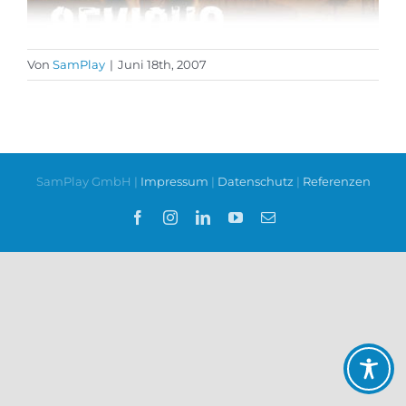
Von
SamPlay
|
Juni 18th, 2007
SamPlay GmbH |
Impressum
|
Datenschutz
|
Referenzen
Facebook
Instagram
LinkedIn
YouTube
E-
Mail