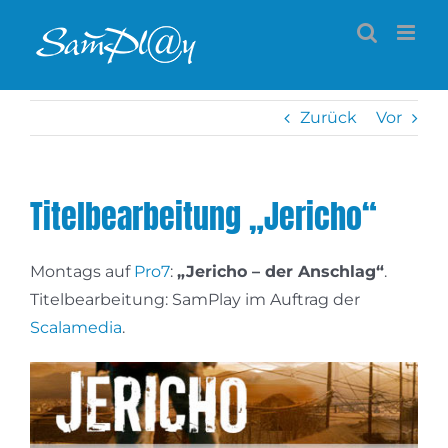
Zum
Inhalt
springen
Zurück
Vor
Titelbearbeitung „Jericho“
Montags auf
Pro7
:
„Jericho – der Anschlag“
.
Titelbearbeitung: SamPlay im Auftrag der
Scalamedia
.