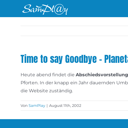
Zum
Inhalt
springen
Time to say Goodbye – Plane
Heute abend findet die
Abschiedsvorstellung
Pforten. In der knapp ein Jahr dauernden Umba
die Website zuständig.
Von
SamPlay
|
August 11th, 2002