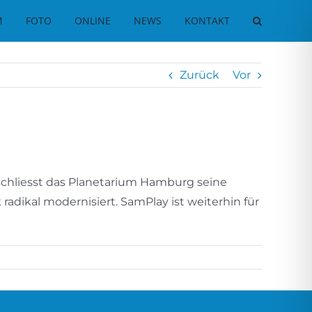
M
FOTO
ONLINE
NEWS
KONTAKT
Zurück
Vor
schliesst das Planetarium Hamburg seine
dikal modernisiert. SamPlay ist weiterhin für