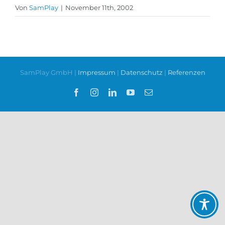
Von
SamPlay
|
November 11th, 2002
SamPlay GmbH |
Impressum
|
Datenschutz
|
Referenzen
Facebook
Instagram
LinkedIn
YouTube
E-
Mail