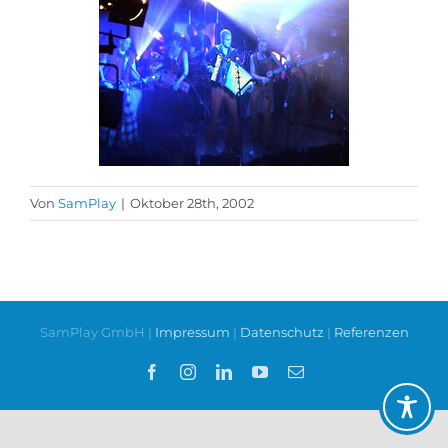
Von
SamPlay
|
Oktober 28th, 2002
SamPlay GmbH |
Impressum
|
Datenschutz
|
Referenzen
Facebook
Instagram
LinkedIn
YouTube
E-
Mail