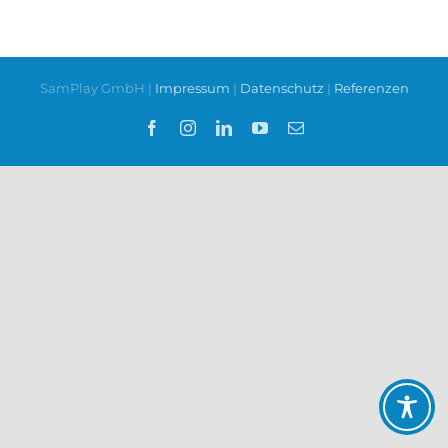
SamPlay GmbH |
Impressum
|
Datenschutz
|
Referenzen
Facebook
Instagram
LinkedIn
YouTube
E-
Mail