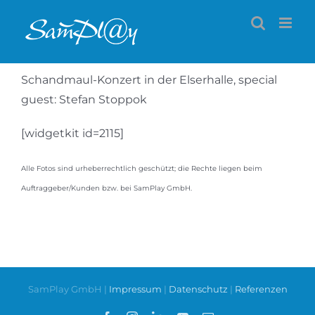
Zum
Inhalt
springen
Schandmaul-Konzert in der Elserhalle, special
guest: Stefan Stoppok
[widgetkit id=2115]
Alle Fotos sind urheberrechtlich geschützt; die Rechte liegen beim
Auftraggeber/Kunden bzw. bei SamPlay GmbH.
SamPlay GmbH |
Impressum
|
Datenschutz
|
Referenzen