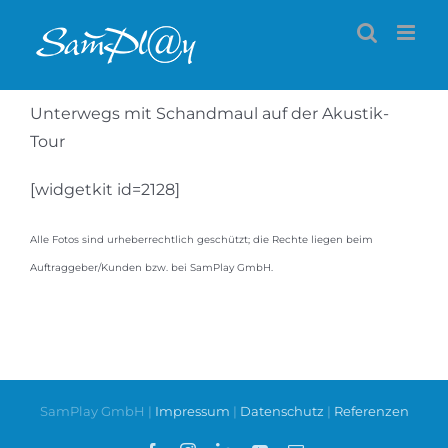
Zum
Inhalt
springen
Unterwegs mit Schandmaul auf der Akustik-
Tour
[widgetkit id=2128]
Alle Fotos sind urheberrechtlich geschützt; die Rechte liegen beim
Auftraggeber/Kunden bzw. bei SamPlay GmbH.
SamPlay GmbH |
Impressum
|
Datenschutz
|
Referenzen