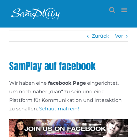
Zum
Inhalt
springen
Zurück
Vor
SamPlay auf facebook
Wir haben eine
facebook Page
eingerichtet,
um noch näher „dran“ zu sein und eine
Plattform für Kommunikation und Interaktion
zu schaffen.
Schaut mal rein!