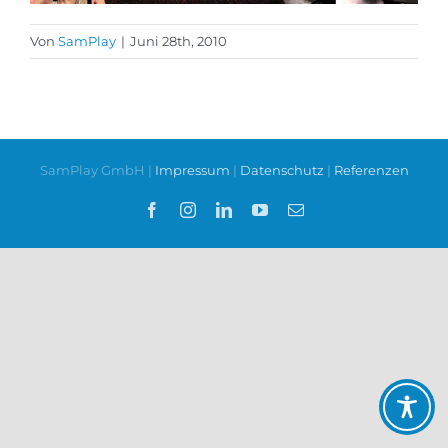
Von
SamPlay
|
Juni 28th, 2010
SamPlay GmbH |
Impressum
|
Datenschutz
|
Referenzen
Facebook
Instagram
LinkedIn
YouTube
E-
Mail