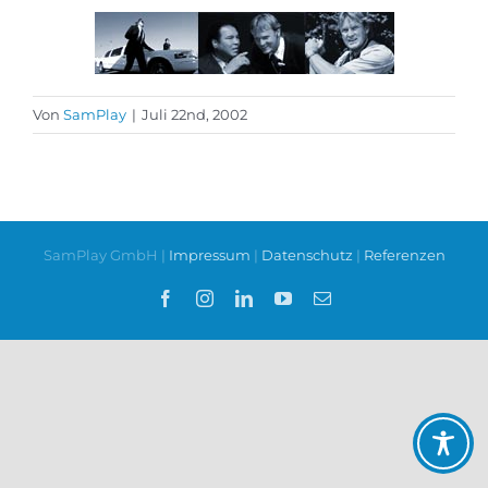
Von
SamPlay
|
Juli 22nd, 2002
SamPlay GmbH |
Impressum
|
Datenschutz
|
Referenzen
Facebook
Instagram
LinkedIn
YouTube
E-
Mail