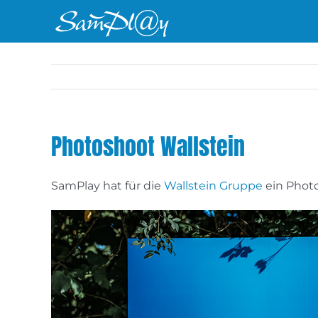
Zum
Inhalt
springen
Photoshoot Wallstein
SamPlay hat für die
Wallstein Gruppe
ein Phot