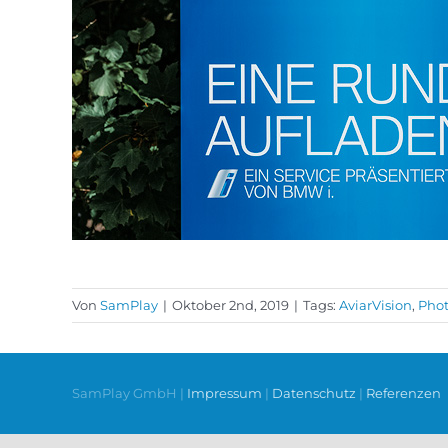
Von
SamPlay
|
Oktober 2nd, 2019
|
Tags:
AviarVision
,
Phot
SamPlay GmbH |
Impressum
|
Datenschutz
|
Referenzen