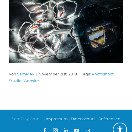
Von
SamPlay
|
November 21st, 2019
|
Tags:
Photoshoot
,
Studio
,
Website
SamPlay GmbH |
Impressum
|
Datenschutz
|
Referenzen
Facebook
Instagram
LinkedIn
YouTube
E-