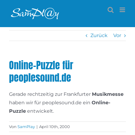
Zum
Inhalt
springen
Zurück
Vor
Online-Puzzle für
peoplesound.de
Gerade rechtzeitig zur Frankfurter
Musikmesse
haben wir für peoplesound.de ein
Online-
Puzzle
entwickelt.
Von
SamPlay
|
April 10th, 2000