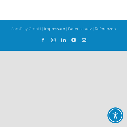
SamPlay GmbH |
Impressum
|
Datenschutz
|
Referenzen
Facebook
Instagram
LinkedIn
YouTube
E-
Mail