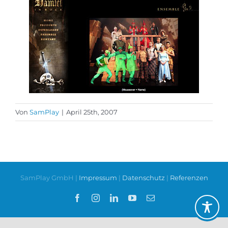
Von
SamPlay
|
April 25th, 2007
SamPlay GmbH |
Impressum
|
Datenschutz
|
Referenzen
Facebook
Instagram
LinkedIn
YouTube
E-
Mail