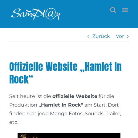
Zum
Inhalt
springen
Zurück
Vor
Offizielle Website „Hamlet In
Rock“
Seit heute ist die
offizielle Website
für die
Produktion
„Hamlet In Rock“
am Start. Dort
finden sich jede Menge Fotos, Sounds, Trailer,
etc.