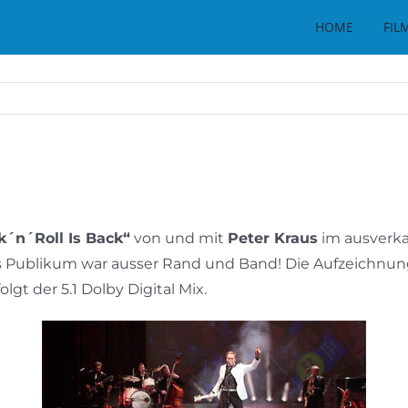
HOME
FIL
k´n´Roll Is Back“
von und mit
Peter Kraus
im ausverka
s Publikum war ausser Rand und Band! Die Aufzeichnung 
lgt der 5.1 Dolby Digital Mix.