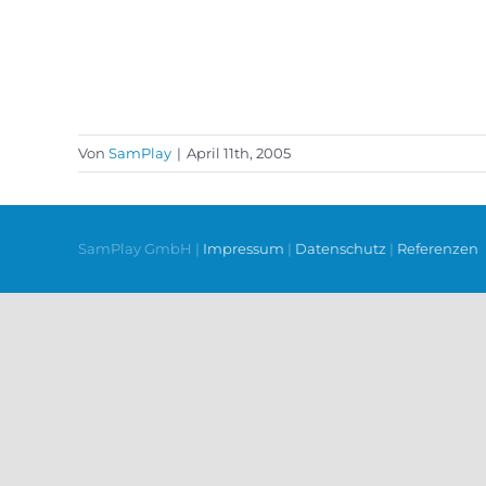
Von
SamPlay
|
April 11th, 2005
SamPlay GmbH |
Impressum
|
Datenschutz
|
Referenzen