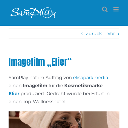
Zum
Inhalt
springen
Zurück
Vor
Imagefilm „Elier“
SamPlay hat im Auftrag von
elisaparkmedia
einen
Imagefilm
für die
Kosmetikmarke
Elier
produziert. Gedreht wurde bei Erfurt in
einen Top-Wellnesshotel.