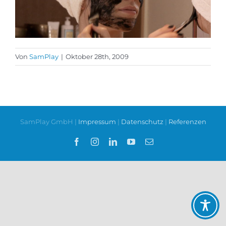
Von
SamPlay
|
Oktober 28th, 2009
SamPlay GmbH |
Impressum
|
Datenschutz
|
Referenzen
Facebook
Instagram
LinkedIn
YouTube
E-
Mail