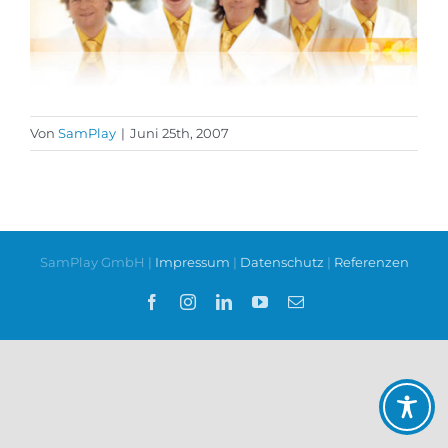
Von
SamPlay
|
Juni 25th, 2007
SamPlay GmbH |
Impressum
|
Datenschutz
|
Referenzen
Facebook
Instagram
LinkedIn
YouTube
E-
Mail