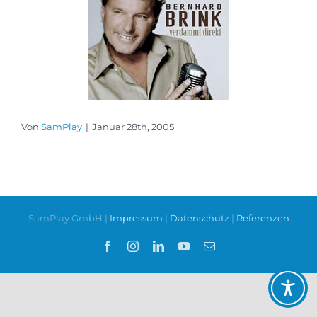
Von
SamPlay
|
Januar 28th, 2005
SamPlay GmbH |
Impressum
|
Datenschutz
|
Referenzen
Facebook
Instagram
LinkedIn
YouTube
E-
Mail