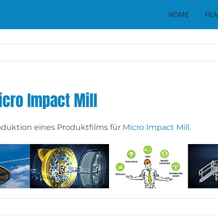
HOME
FIL
icro Impact Mill
roduktion eines Produktfilms für
Micro Impact Mill
.