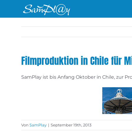
Zum
Inhalt
springen
Filmproduktion in Chile für M
SamPlay ist bis Anfang Oktober in Chile, zur P
Von
SamPlay
|
September 19th, 2013