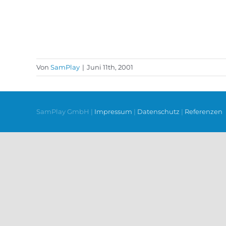
Von
SamPlay
|
Juni 11th, 2001
SamPlay GmbH |
Impressum
|
Datenschutz
|
Referenzen