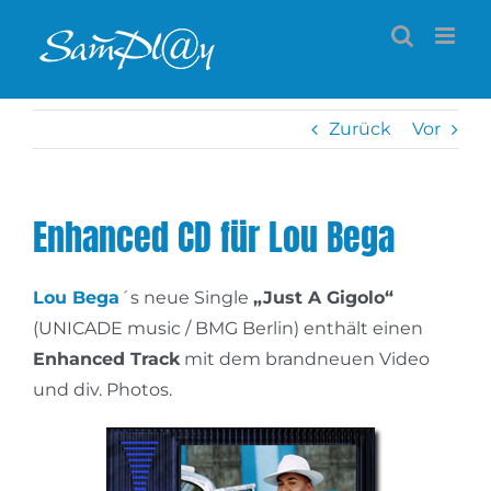
Zum
Inhalt
springen
Zurück
Vor
Enhanced CD für Lou Bega
Lou Bega
´s neue Single
„Just A Gigolo“
(UNICADE music / BMG Berlin) enthält einen
Enhanced Track
mit dem brandneuen Video
und div. Photos.