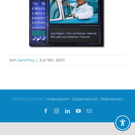
Von
SamPlay
|
Juli 9th, 2001
SamPlay GmbH |
Impressum
|
Datenschutz
|
Referenzen
Facebook
Instagram
LinkedIn
YouTube
E-
Mail