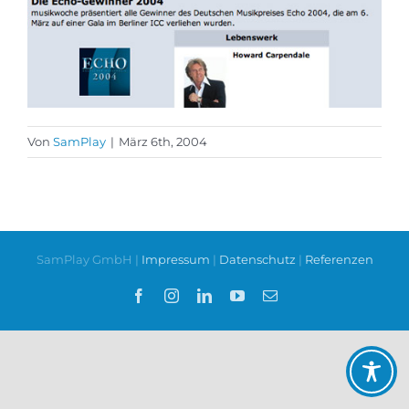
Von
SamPlay
|
März 6th, 2004
SamPlay GmbH |
Impressum
|
Datenschutz
|
Referenzen
Facebook
Instagram
LinkedIn
YouTube
E-
Mail