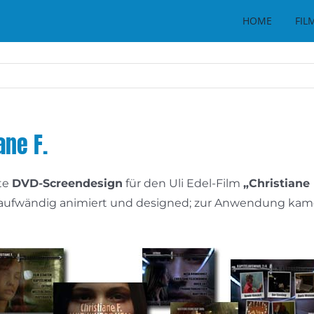
HOME
FIL
ane F.
te
DVD-Screendesign
für den Uli Edel-Film
„Christiane
n aufwändig animiert und designed; zur Anwendung kam