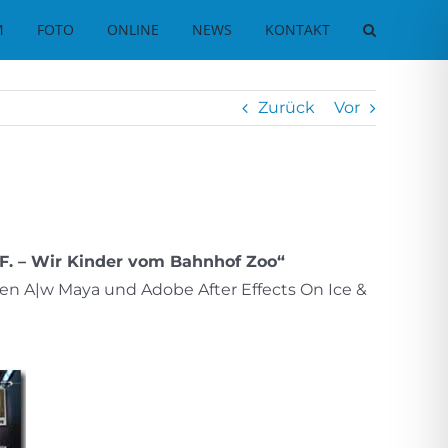
M
FOTO
ONLINE
NEWS
KONTAKT
Zurück
Vor
 F. – Wir Kinder vom Bahnhof Zoo“
en A|w Maya und Adobe After Effects On Ice &