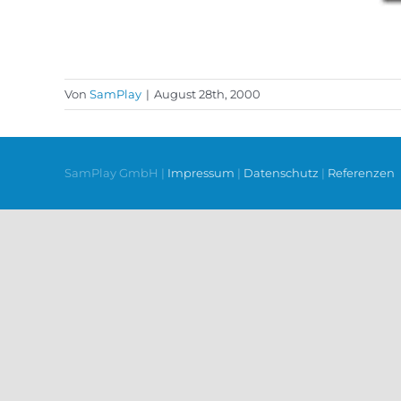
Von
SamPlay
|
August 28th, 2000
SamPlay GmbH |
Impressum
|
Datenschutz
|
Referenzen