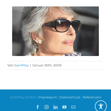
Von
SamPlay
|
Januar 30th, 2009
SamPlay GmbH |
Impressum
|
Datenschutz
|
Referenzen
Facebook
Instagram
LinkedIn
YouTube
E-
Mail