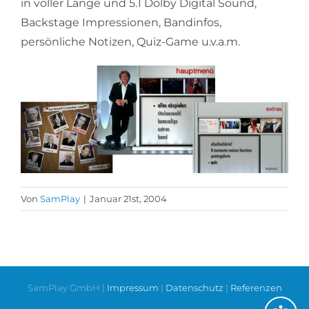
in voller Länge und 5.1 Dolby Digital Sound,
Backstage Impressionen, Bandinfos,
persönliche Notizen, Quiz-Game u.v.a.m.
Von
SamPlay
|
Januar 21st, 2004
SamPlay GmbH |
Impressum
|
Datenschutz
|
Referenzen