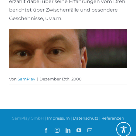
erzählt dabei über seine Erfahrungen vom Dreh,
berichtet über Zwischenfälle und besondere
Geschehnisse, u.v.a.m.
Von
SamPlay
|
Dezember 13th, 2000
SamPlay GmbH |
Impressum
|
Datenschutz
|
Referenzen
Facebook
Instagram
LinkedIn
YouTube
E-
Mail