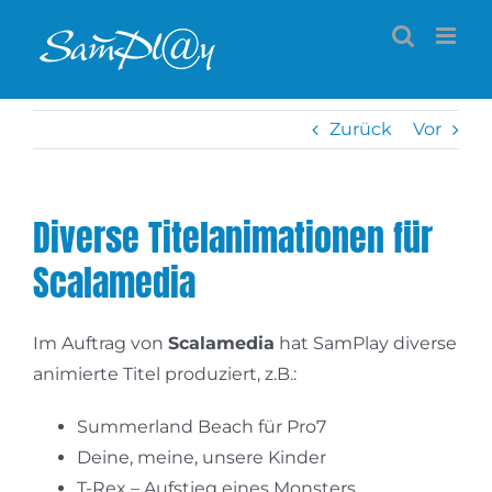
Zum
Inhalt
springen
Zurück
Vor
Diverse Titelanimationen für
Scalamedia
Im Auftrag von
Scalamedia
hat SamPlay diverse
animierte Titel produziert, z.B.:
Summerland Beach für Pro7
Deine, meine, unsere Kinder
T-Rex – Aufstieg eines Monsters