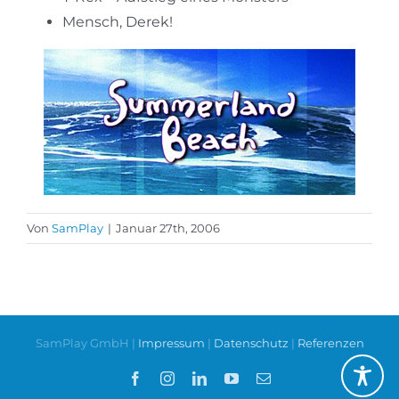
Mensch, Derek!
Von
SamPlay
|
Januar 27th, 2006
SamPlay GmbH |
Impressum
|
Datenschutz
|
Referenzen
Facebook
Instagram
LinkedIn
YouTube
E-
Mail