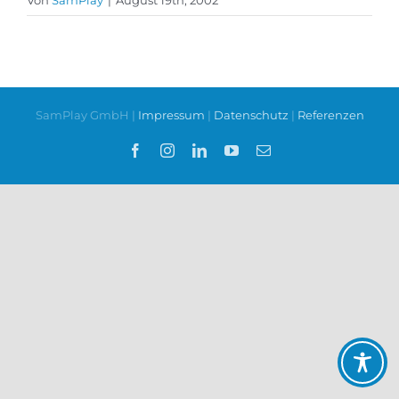
Von
SamPlay
|
August 19th, 2002
SamPlay GmbH |
Impressum
|
Datenschutz
|
Referenzen
Facebook
Instagram
LinkedIn
YouTube
E-
Mail