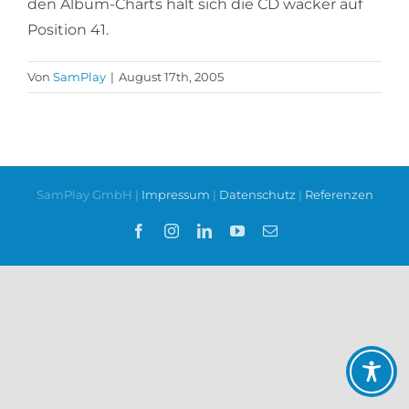
den Album-Charts hält sich die CD wacker auf
Position 41.
Von
SamPlay
|
August 17th, 2005
SamPlay GmbH |
Impressum
|
Datenschutz
|
Referenzen
Facebook
Instagram
LinkedIn
YouTube
E-
Mail