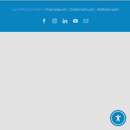
SamPlay GmbH |
Impressum
|
Datenschutz
|
Referenzen
Facebook
Instagram
LinkedIn
YouTube
E-
Mail