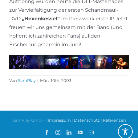
Authoring wurden heute die DLT-Mastertapes
zur Vervielfältigung der ersten Schandmaul-
DVD
„Hexenkessel“
im Presswerk erstellt! Jetzt
freuen wir uns gemeinsam mit der Band (und
hoffentlich zahlreichen Fans) auf den
Erscheinungstermin im Juni!
Von
SamPlay
|
März 10th, 2003
SamPlay GmbH |
Impressum
|
Datenschutz
|
Referenzen
Facebook
Instagram
LinkedIn
YouTube
E-
Mail