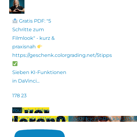
Gratis PDF: "5
Schritte zum
Filmlook" - kurz &
praxisnah
https://geschenk.colorgrading.net/5tipps
Sieben KI-Funktionen
in DaVinci
...
178
23
YouTube Video
VVVCZzRUZ3N6cnZYUE5zd2FfcjczSnRnLklkc3J3