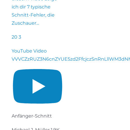
ich dir 7 typische
Schnitt-Fehler, die
Zuschauer
...
20
3
YouTube Video
VVVCZzRUZ3N6cnZYUE5zd2FfcjczSnRnLllWM3d
Anfänger-Schnitt
Michael J. Müller
1.9K