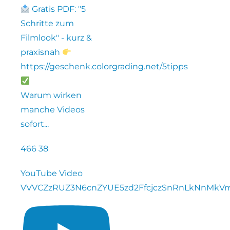
Gratis PDF: "5
Schritte zum
Filmlook" - kurz &
praxisnah
https://geschenk.colorgrading.net/5tipps
Warum wirken
manche Videos
sofort
...
466
38
YouTube Video
VVVCZzRUZ3N6cnZYUE5zd2FfcjczSnRnLkNnMkV