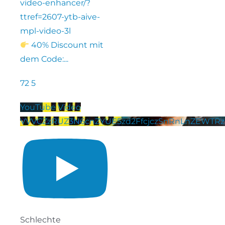
video-enhancer/?
ttref=2607-ytb-aive-
mpl-video-3l
40% Discount mit
dem Code:
...
72
5
YouTube Video
VVVCZzRUZ3N6cnZYUE5zd2FfcjczSnRnLnZEWTR
Schlechte