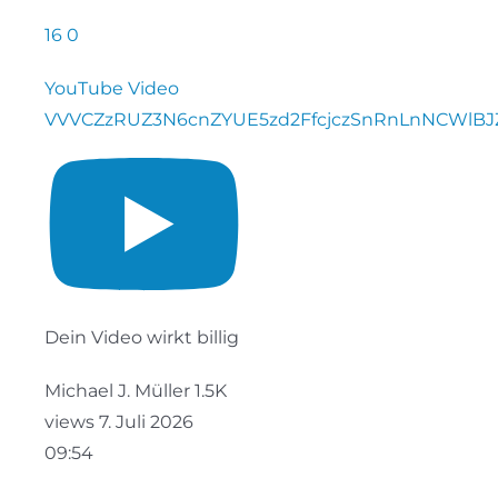
16
0
YouTube Video
VVVCZzRUZ3N6cnZYUE5zd2FfcjczSnRnLnNCWlB
Dein Video wirkt billig
Michael J. Müller
1.5K
views
7. Juli 2026
09:54