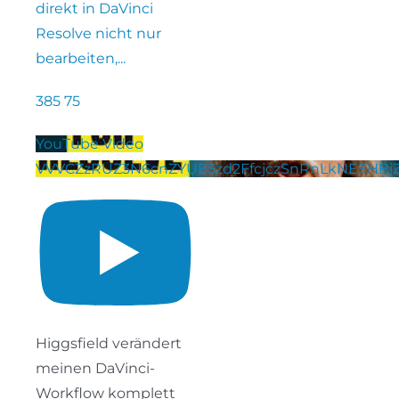
direkt in DaVinci
Resolve nicht nur
bearbeiten,
...
385
75
YouTube Video
VVVCZzRUZ3N6cnZYUE5zd2FfcjczSnRnLkNESHBjZ
Higgsfield verändert
meinen DaVinci-
Workflow komplett