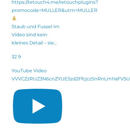
https://retouch4.me/retouchplugins?
promocode=MULLER&utm=MULLER
Staub und Fussel im
Video sind kein
kleines Detail – sie
...
32
9
YouTube Video
VVVCZzRUZ3N6cnZYUE5zd2FfcjczSnRnLm1raFV5