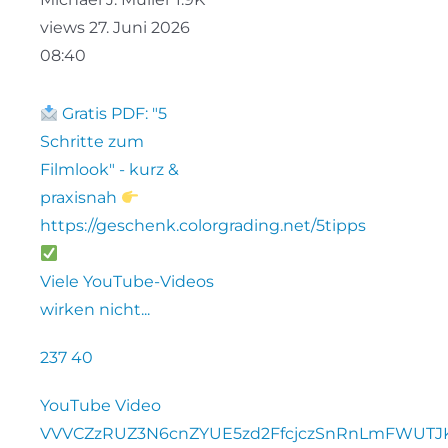
views
27. Juni 2026
08:40
Gratis PDF: "5
Schritte zum
Filmlook" - kurz &
praxisnah
https://geschenk.colorgrading.net/5tipps
Viele YouTube-Videos
wirken nicht
...
237
40
YouTube Video
VVVCZzRUZ3N6cnZYUE5zd2FfcjczSnRnLmFWUT