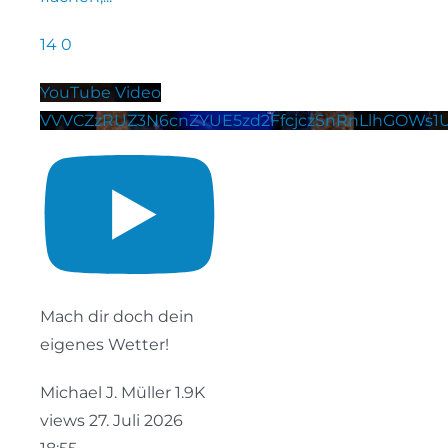
14
0
YouTube Video
VVVCZzRUZ3N6cnZYUE5zd2FfcjczSnRnLlhGOWs
Mach dir doch dein
eigenes Wetter!
Michael J. Müller
1.9K
views
27. Juli 2026