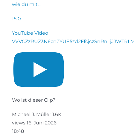
wie du mit
...
15
0
YouTube Video
VVVCZzRUZ3N6cnZYUE5zd2FfcjczSnRnLjJJWTR
Wo ist dieser Clip?
Michael J. Müller
1.6K
views
16. Juni 2026
18:48