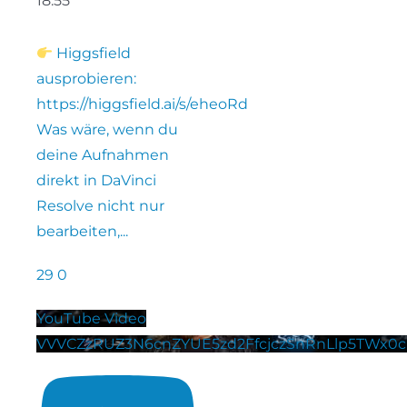
18:55
Higgsfield
ausprobieren:
https://higgsfield.ai/s/eheoRd
Was wäre, wenn du
deine Aufnahmen
direkt in DaVinci
Resolve nicht nur
bearbeiten,
...
29
0
YouTube Video
VVVCZzRUZ3N6cnZYUE5zd2FfcjczSnRnLlp5TWx0