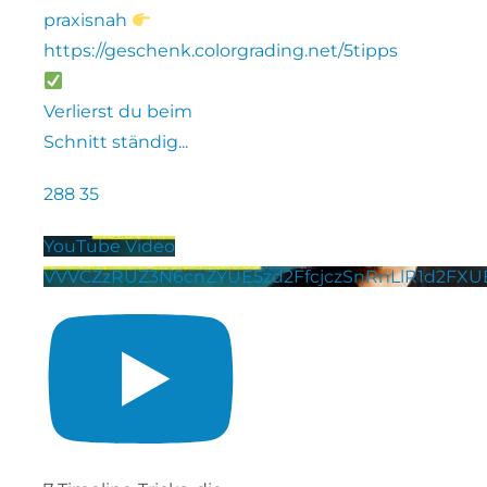
praxisnah
https://geschenk.colorgrading.net/5tipps
Verlierst du beim
Schnitt ständig
...
288
35
YouTube Video
VVVCZzRUZ3N6cnZYUE5zd2FfcjczSnRnLlR1d2F