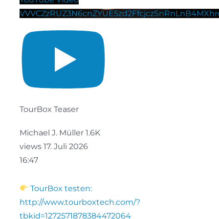
VVVCZzRUZ3N6cnZYUE5zd2FfcjczSnRnLnB4MXhrc
TourBox Teaser
Michael J. Müller
1.6K
views
17. Juli 2026
16:47
TourBox testen:
http://www.tourboxtech.com/?
tbkid=1272571878384472064