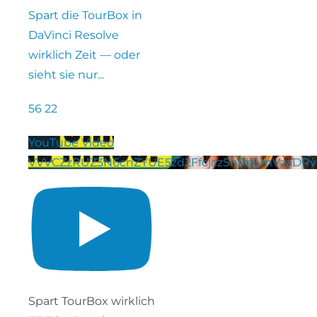
Spart die TourBox in
DaVinci Resolve
wirklich Zeit — oder
sieht sie nur
...
56
22
YouTube Video
VVVCZzRUZ3N6cnZYUE5zd2FfcjczSnRnLmVzaDR
Spart TourBox wirklich