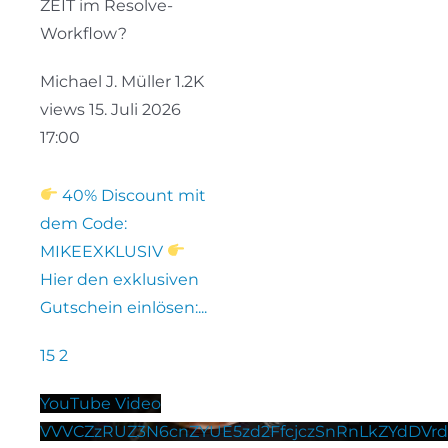
ZEIT im Resolve-
Workflow?
Michael J. Müller
1.2K
views
15. Juli 2026
17:00
40% Discount mit
dem Code:
MIKEEXKLUSIV
Hier den exklusiven
Gutschein einlösen:
...
15
2
YouTube Video
VVVCZzRUZ3N6cnZYUE5zd2FfcjczSnRnLkZYdDVr