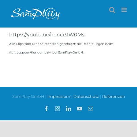
Zum
Inhalt
springen
httpv://youtu.be/nonci31W0Ms
Alle Clips sind urheberrechtlich geschützt; die Rechte liegen beim
Auftraggeber/Kunden bzw. bei SamPlay GmbH.
SamPlay GmbH |
Impressum
|
Datenschutz
|
Referenzen
Facebook
Instagram
LinkedIn
YouTube
E-
Mail