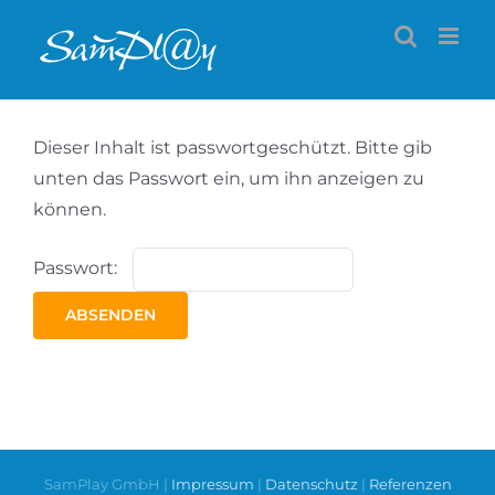
Zum
Inhalt
springen
Dieser Inhalt ist passwortgeschützt. Bitte gib
unten das Passwort ein, um ihn anzeigen zu
können.
Passwort:
SamPlay GmbH |
Impressum
|
Datenschutz
|
Referenzen