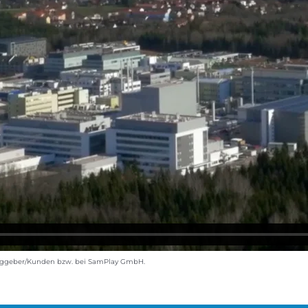
ftraggeber/Kunden bzw. bei SamPlay GmbH.