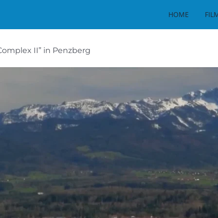
HOME
FIL
omplex II” in Penzberg